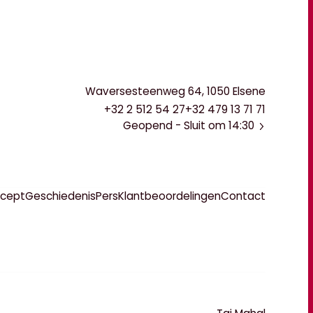
Waversesteenweg 64, 1050 Elsene
+32 2 512 54 27
+32 479 13 71 71
Geopend
- Sluit om 14:30
ncept
Geschiedenis
Pers
Klantbeoordelingen
Contact