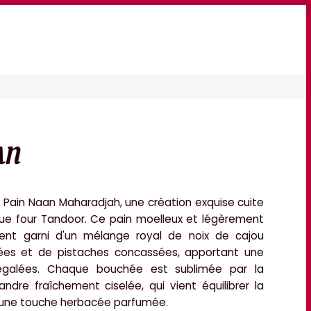
AN
e
Pain Naan Maharadjah
, une création exquise cuite
ue four Tandoor. Ce pain moelleux et légèrement
ment garni d'un mélange royal de
noix de cajou
lées et de pistaches concassées
, apportant une
négalées. Chaque bouchée est sublimée par la
iandre fraîchement ciselée
, qui vient équilibrer la
c une touche herbacée parfumée.