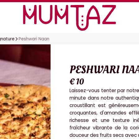
gnature
Peshwari Naan
PESHWARI NA
€ 10
Laissez-vous tenter par notr
minute dans notre authentiq
croustillant est généreuse
croquantes, d'amandes effi
richesse et une texture i
fraîcheur vibrante de la
cor
douceur des fruits secs ave